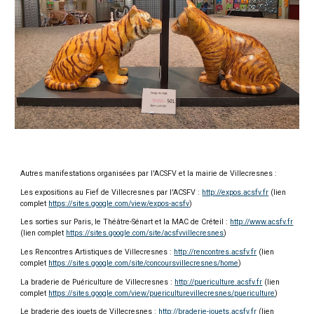
Autres manifestations organisées par l'ACSFV et la mairie de Villecresnes :
Les expositions au Fief de Villecresnes par l'ACSFV :
http://expos.acsfv.fr
(lien
complet
https://sites.google.com/view/expos-acsfv
)
Les sorties sur Paris, le Théâtre-Sénart et la MAC de Créteil :
http://www.acsfv.fr
(lien complet
https://sites.google.com/site/acsfvvillecresnes
)
Les Rencontres Artistiques de Villecresnes :
http://rencontres.acsfv.fr
(lien
complet
https://sites.google.com/site/concoursvillecresnes/home
)
La braderie de Puériculture de Villecresnes :
http://puericulture.acsfv.fr
(lien
complet
https://sites.google.com/view/puericulturevillecresnes/puericulture
)
Le braderie des jouets de Villecresnes :
http://braderie-jouets.acsfv.fr
(lien