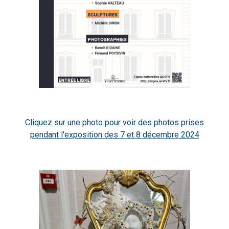
Cliquez sur une photo pour voir des photos prises
pendant l'exposition des
7
et
8
décembre
2024