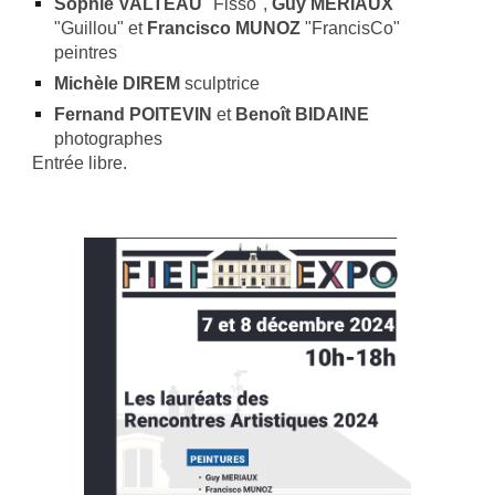
Sophie VALTEAU
"Fisso",
Guy MERIAUX
"Guillou" et
Francisco MUNOZ
"FrancisCo"
peintres
Michèle DIREM
sculptrice
Fernand POITEVIN
et
Benoît BIDAINE
photographes
Entrée libre.