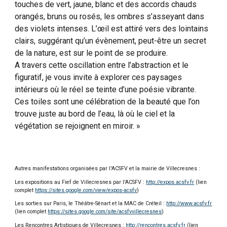
touches de vert, jaune, blanc et des accords chauds
orangés, bruns ou rosés, les ombres s’asseyant dans
des violets intenses. L’œil est attiré vers des lointains
clairs, suggérant qu’un évènement, peut-être un secret
de la nature, est sur le point de se produire.
A travers cette oscillation entre l’abstraction et le
figuratif, je vous invite à explorer ces paysages
intérieurs où le réel se teinte d’une poésie vibrante.
Ces toiles sont une célébration de la beauté que l’on
trouve juste au bord de l’eau, là où le ciel et la
végétation se rejoignent en miroir. »
Autres manifestations organisées par l'ACSFV et la mairie de Villecresnes :
Les expositions au Fief de Villecresnes par l'ACSFV :
http://expos.acsfv.fr
(lien
complet
https://sites.google.com/view/expos-acsfv
)
Les sorties sur Paris, le Théâtre-Sénart et la MAC de Créteil :
http://www.acsfv.fr
(lien complet
https://sites.google.com/site/acsfvvillecresnes
)
Les Rencontres Artistiques de Villecresnes :
http://rencontres.acsfv.fr
(lien