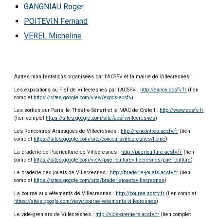
GANGNIAU Roger
POITEVIN Fernand
VEREL Micheline
Autres manifestations organisées par l'ACSFV et la mairie de Villecresnes :
Les expositions au Fief de Villecresnes par l'ACSFV :
http://expos.acsfv.fr
(lien
complet
https://sites.google.com/view/expos-acsfv
)
Les sorties sur Paris, le Théâtre-Sénart et la MAC de Créteil :
http://www.acsfv.fr
(lien complet
https://sites.google.com/site/acsfvvillecresnes
)
Les Rencontres Artistiques de Villecresnes :
http://rencontres.acsfv.fr
(lien
complet
https://sites.google.com/site/concoursvillecresnes/home
)
La braderie de Puériculture de Villecresnes :
http://puericulture.acsfv.fr
(lien
complet
https://sites.google.com/view/puericulturevillecresnes/puericulture
)
Le braderie des jouets de Villecresnes :
http://braderie-jouets.acsfv.fr
(lien
complet
https://sites.google.com/site/braderiejouetsvillecresnes
)
La bourse aux vêtements de Villecresnes :
http://bourse.acsfv.fr
(lien complet
https://sites.google.com/view/bourse-vetements-villecresnes
)
Le vide-greniers de Villecresnes :
http://vide-greniers.acsfv.fr
(lien complet